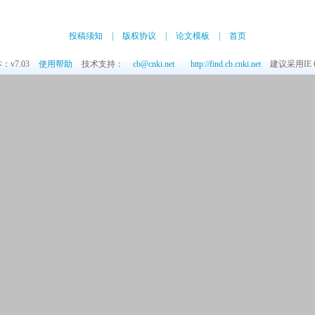
投稿须知
|
版权协议
|
论文模板
|
首页
v7.03
使用帮助
技术支持：
cb@cnki.net
http://find.cb.cnki.net
建议采用IE 