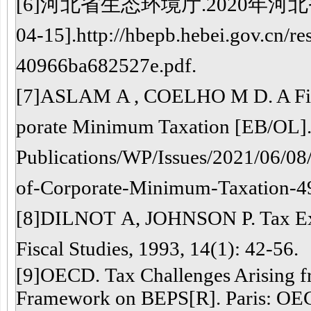
[
6
]
河北省生态环境厅
.2020年河
04-15].
http://hbepb.hebei.gov.cn/
40966ba682527e.pdf
.
[
7
]A
SLAM
A , C
OELHO
M D. A Fi
porate Minimum Taxation [EB/OL].(
Publications/WP/Issues/2021/06/08
of-Corporate-Minimum-Taxation-4
[
8
]D
ILNOT
A, J
OHNSON
P. Tax E
Fiscal Studies, 1993, 14(1): 42-56.
[
9
]OECD
.
Tax Challenges Arising fr
Framework on BEPS[R]. Paris: OEC