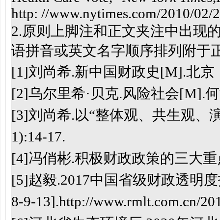
http: //www.nytimes.com/2010/02/28
2.原则上脚注和正文夹注中出现
语拼音或英文名字顺序排列附于
[
1
]
刘尚希
.新中国财政史
[M].
北京
[
2
]
乌尔里希
·
贝克
.风险
社会
[M].
[
3
]
刘尚希
.以“整体观、共生观、演化
1):14-17.
[
4
]
冯俏彬
.
积极财政政策的三大重
[
5
]
赵毅
.2017中国省级财政透明
8-9-13
].
http://www.rmlt.com.cn/20